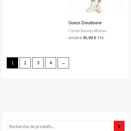
Guess Doudoune
Corner Bonnes Affaires
69,00
€
45,00
€
TTC
1
2
3
4
→
P
P
r
r