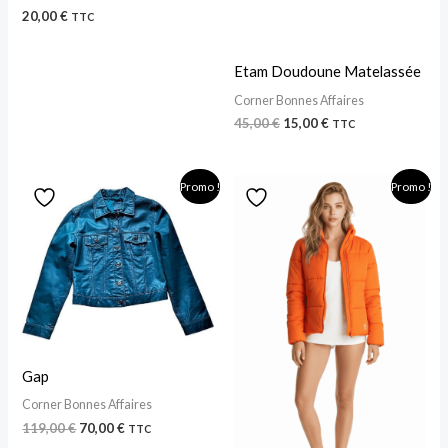
20,00
€
TTC
Etam Doudoune Matelassée
Corner Bonnes Affaires
45,00
€
15,00
€
TTC
Le
Le
Le
Le
Promo !
Promo !
prix
prix
prix
prix
initial
actuel
initial
actuel
était :
est :
était :
est :
119,00 €.
70,00 €.
69,00 €.
45,00 €.
Gap
Corner Bonnes Affaires
119,00
€
70,00
€
TTC