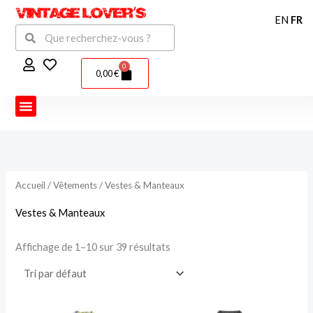
Aller
EN
FR
au
Rechercher
Rechercher
contenu
0
Panier
0,00
€
Accueil
/
Vêtements
/ Vestes & Manteaux
Vestes & Manteaux
Affichage de 1–10 sur 39 résultats