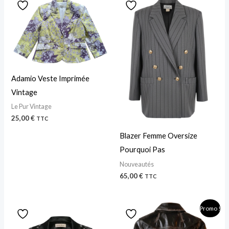
Adamio Veste Imprimée
Vintage
Le Pur Vintage
25,00
€
TTC
Blazer Femme Oversize
Pourquoi Pas
Nouveautés
65,00
€
TTC
Le
Le
Promo !
prix
prix
initial
actuel