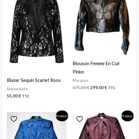
était :
est :
675,00 €.
299,00 €.
Blouson Femme En Cuir
Pinko
Blazer Sequin Scarlet Roos
Marques
675,00
€
299,00
€
TTC
Nouveautés
55,00
€
TTC
Le
Le
Le
Le
Promo !
Promo !
prix
prix
prix
prix
initial
actuel
initial
actuel
était :
est :
était :
est :
25,00 €.
15,00 €.
29,00 €.
15,00 €.