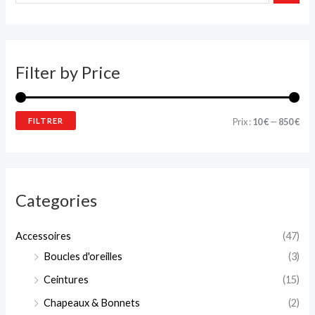
i
i
x
x
m
m
Filter by Price
i
a
n
x
FILTRER
Prix :
10 €
—
850 €
Categories
Accessoires
(47)
Boucles d'oreilles
(3)
Ceintures
(15)
Chapeaux & Bonnets
(2)