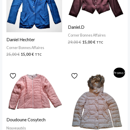
Daniel.D
Corner Bonnes Affaires
Daniel Hechter
29,00
€
15,00
€
TTC
Corner Bonnes Affaires
25,00
€
15,00
€
TTC
Le
Le
Promo !
prix
prix
initial
actuel
était :
est :
45,00 €.
15,00 €.
Doudoune Cosytech
Nouveautés