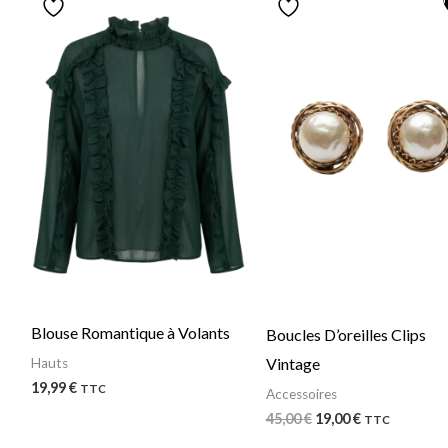
prix
prix
initial
actuel
était :
est :
45,00 €.
19,00 €.
Blouse Romantique à Volants
Boucles D’oreilles Clips
Vintage
Hauts
19,99
€
TTC
Accessoires
45,00
€
19,00
€
TTC