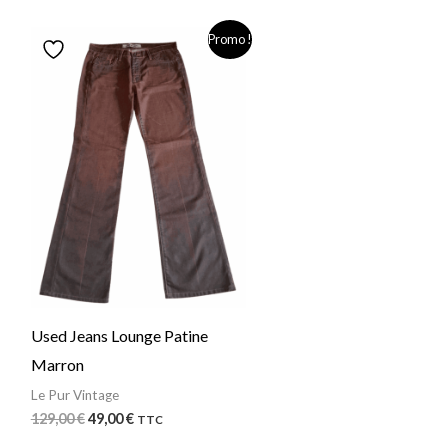
Le
Le
Promo !
prix
prix
initial
actuel
était :
est :
129,00 €.
49,00 €.
Used Jeans Lounge Patine
Marron
Le Pur Vintage
129,00
€
49,00
€
TTC