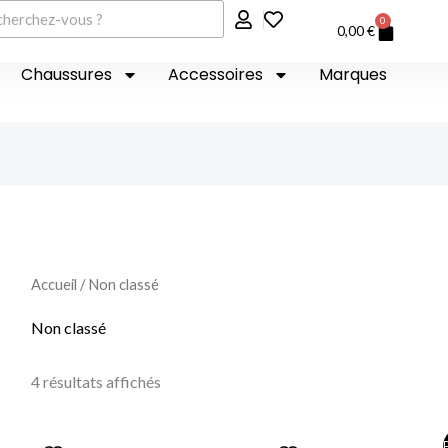
er
0
Panier
0,00
€
Chaussures
Accessoires
Marques
Accueil
/ Non classé
Non classé
4 résultats affichés
Le
Le