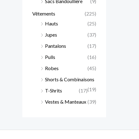
Sacs Bandoullière
(9)
Vêtements
(225)
Hauts
(25)
Jupes
(37)
Pantalons
(17)
Pulls
(16)
Robes
(45)
Shorts & Combinaisons
(19)
T-Shrits
(17)
Vestes & Manteaux
(39)