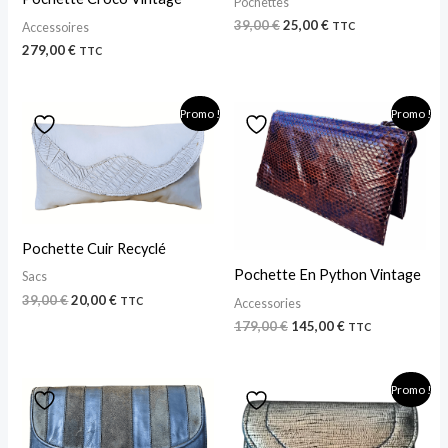
Pochettes
39,00
€
25,00
€
Accessoires
TTC
279,00
€
TTC
Le
Le
Le
Le
Promo !
Promo !
prix
prix
prix
prix
initial
actuel
initial
actuel
était :
est :
était :
est :
39,00 €.
20,00 €.
179,00 €.
145,00 €.
Pochette Cuir Recyclé
Pochette En Python Vintage
Sacs
39,00
€
20,00
€
TTC
Accessories
179,00
€
145,00
€
TTC
Le
Le
Promo !
prix
prix
initial
actuel
était :
est :