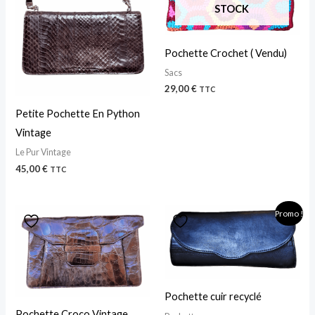
STOCK
Pochette Crochet ( Vendu)
Sacs
29,00
€
TTC
Petite Pochette En Python
Vintage
Le Pur Vintage
45,00
€
TTC
Le
Le
Promo !
prix
prix
initial
actuel
était :
est :
39,00 €.
25,00 €.
Pochette cuir recyclé
Pochette Croco Vintage