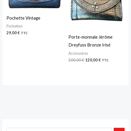
200,00 €.
120,00 €.
Pochette Vintage
Pochettes
29,00
€
TTC
Porte-monnaie Jérôme
Dreyfuss Bronze Irisé
Accessoires
200,00
€
120,00
€
TTC
P
P