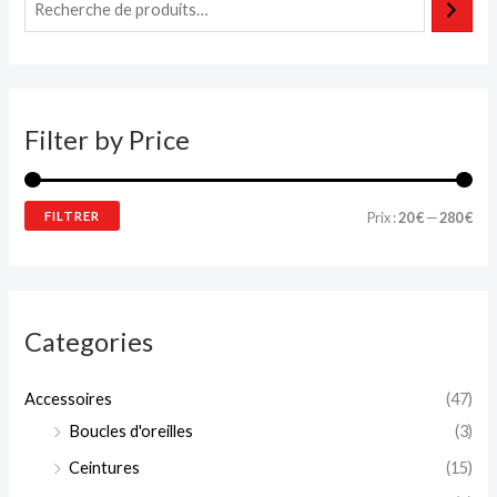
r
r
i
i
x
x
m
m
Filter by Price
i
a
n
x
FILTRER
Prix :
20 €
—
280 €
Categories
Accessoires
(47)
Boucles d'oreilles
(3)
Ceintures
(15)