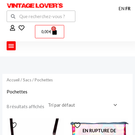
Aller
EN
FR
au
Rechercher
Rechercher
contenu
0
Panier
0,00
€
Accueil
/
Sacs
/ Pochettes
Pochettes
8 résultats affichés
EN RUPTURE DE