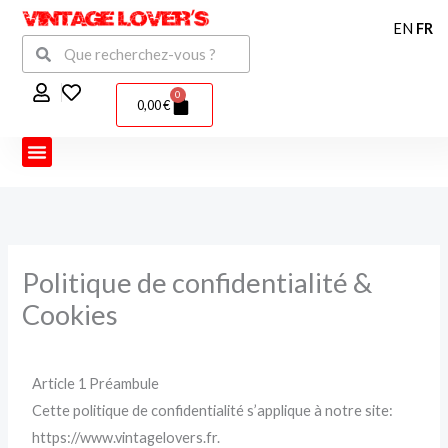
Aller
EN
FR
au
Rechercher
Rechercher
contenu
0
Panier
0,00
€
Politique de confidentialité &
Cookies
Article 1 Préambule
Cette politique de confidentialité s’applique à notre site:
https://www.vintagelovers.fr.