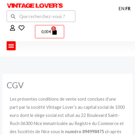
Aller
EN
FR
au
Rechercher
Rechercher
contenu
0
Panier
0,00
€
CGV
Les présentes conditions de vente sont conclues d’une
part par la société Vintage Lover’s au capital social de 1000
euro dont le siège social est situé au 22 Boulevard Saint-
Roch 06300 Nice immatriculée au Registre du Commerce et
des Sociétés de Nice sous le
numéro 894998475 ci-
après