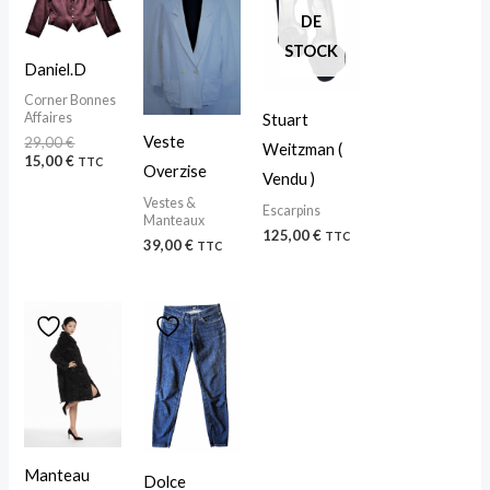
initial
actuel
DE
était :
est :
29,00 €.
15,00 €.
STOCK
Daniel.D
Corner Bonnes
Affaires
Stuart
Veste
29,00
€
Weitzman (
15,00
€
TTC
Overzise
Vendu )
Vestes &
Escarpins
Manteaux
125,00
€
TTC
39,00
€
TTC
Manteau
Dolce