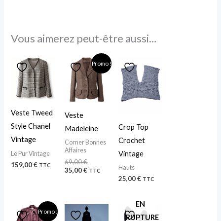
Vous aimerez peut-être aussi…
Le
Le
Promo !
prix
prix
initial
actuel
était :
est :
69,00 €.
35,00 €.
Veste Tweed
Veste
Style Chanel
Crop Top
Madeleine
Vintage
Crochet
Corner Bonnes
Affaires
Vintage
Le Pur Vintage
69,00
€
159,00
€
TTC
Hauts
35,00
€
TTC
25,00
€
TTC
EN
Le
Le
Promo !
prix
prix
RUPTURE