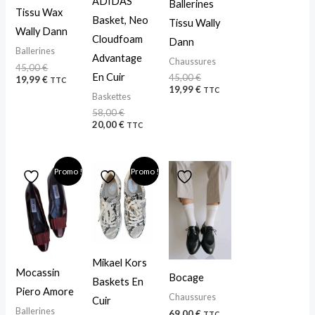
ADIDAS
Ballerines
Tissu Wax
Basket, Neo
Tissu Wally
Wally Dann
Cloudfoam
Dann
Ballerines
Advantage
Chaussures
45,00
€
En Cuir
45,00
€
19,99
€
TTC
19,99
€
TTC
Baskettes
58,00
€
20,00
€
TTC
Le
Le
Le
Le
Promo !
Promo !
prix
prix
prix
prix
initial
actuel
initial
actuel
était :
est :
était :
est :
69,00 €.
35,00 €.
55,00 €.
35,00 €.
Mikael Kors
Mocassin
Bocage
Baskets En
Piero Amore
Chaussures
Cuir
Ballerines
69,00
€
TTC