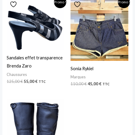
Promo !
Promo !
prix
prix
prix
prix
initial
actuel
initial
actuel
était :
est :
était :
est :
125,00 €.
55,00 €.
110,00 €.
45,00 €.
Sandales effet transparence
Brenda Zaro
Sonia Rykiel
Chaussures
Marques
125,00
€
55,00
€
TTC
110,00
€
45,00
€
TTC