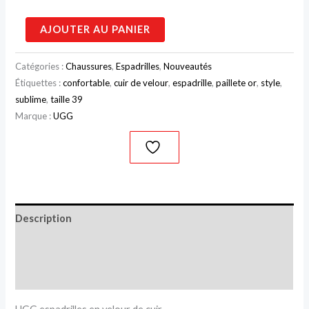
AJOUTER AU PANIER
Catégories :
Chaussures
,
Espadrilles
,
Nouveautés
Étiquettes :
confortable
,
cuir de velour
,
espadrille
,
paillete or
,
style
,
sublime
,
taille 39
Marque :
UGG
Description
Informations complémentaires
Avis (0)