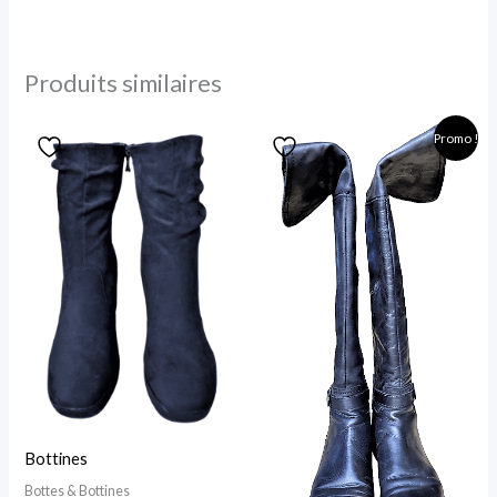
Produits similaires
Le
Le
Promo !
prix
prix
initial
actuel
était :
est :
49,00 €.
25,00 €.
Bottines
Bottes & Bottines