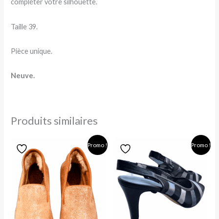
compléter votre silhouette.
Taille 39.
Pièce unique.
Neuve.
Produits similaires
Le
Le
Le
Le
Promo !
Promo !
prix
prix
prix
prix
initial
actuel
initial
actuel
était :
est :
était :
est :
130,00 €.
45,00 €.
125,00 €.
55,00 €.