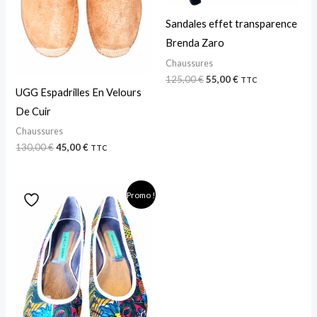
Sandales effet transparence
Brenda Zaro
Chaussures
125,00
€
55,00
€
TTC
UGG Espadrilles En Velours
De Cuir
Chaussures
130,00
€
45,00
€
TTC
Le
Le
Promo !
prix
prix
initial
actuel
était :
est :
45,00 €.
19,99 €.