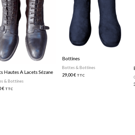
Bottines
Bottes & Bottines
s Hautes A Lacets Sézane
29,00
€
TTC
es & Bottines
0
€
TTC