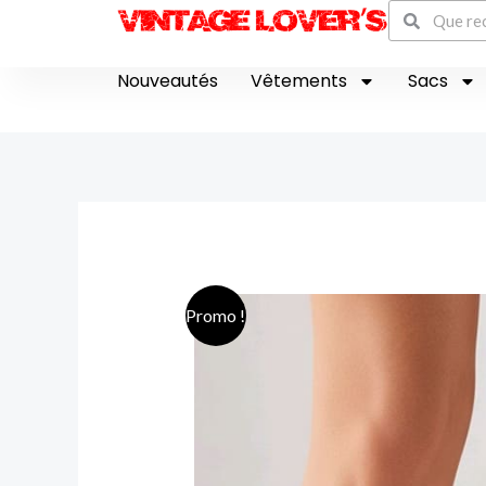
Recherch
Aller
Rechercher
au
contenu
Nouveautés
Vêtements
Sacs
Promo !