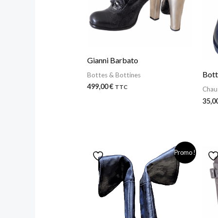
Gianni Barbato
Bott
Bottes & Bottines
499,00
€
TTC
Chau
35,0
Le
Le
Promo !
prix
prix
initial
actuel
était :
est :
49,00 €.
25,00 €.