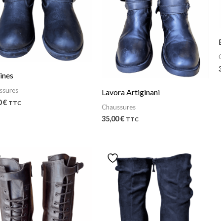
ines
ssures
Lavora Artiginani
0
€
TTC
Chaussures
35,00
€
TTC