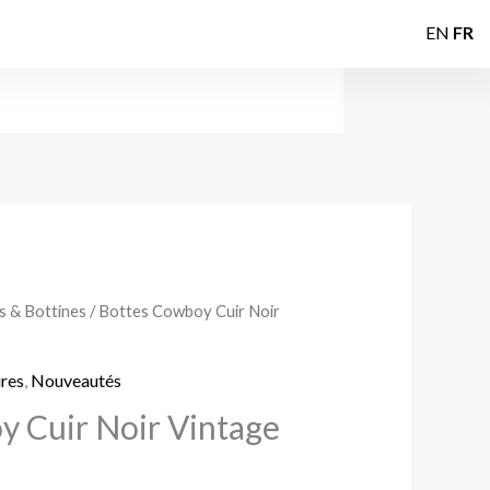
EN
FR
s & Bottines
/ Bottes Cowboy Cuir Noir
Le
prix
res
,
Nouveautés
actuel
y Cuir Noir Vintage
est :