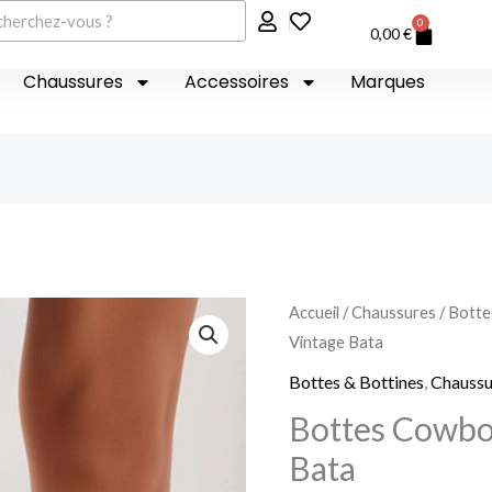
er
0
Panier
0,00
€
Chaussures
Accessoires
Marques
quantité
Accueil
/
Chaussures
/
Botte
Le
Vintage Bata
de
prix
Bottes
Bottes & Bottines
,
Chaussu
Cowboy
initial
Bottes Cowbo
Cuir
Bata
était :
Noir