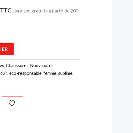
€.
45,00 €.
TTC
Livraison gratuite à partir de 200
IER
nes
,
Chaussures
,
Nouveautés
,
cuir
,
eco-responsable
,
femme
,
sublime
,