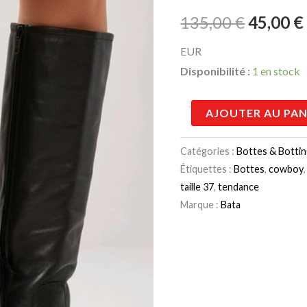
Vintage
135,00 
135,00
€
45,00
€
Bata
EUR
Disponibilité :
1 en stock
AJOUTER AU PAN
Catégories :
Bottes & Botti
Étiquettes :
Bottes
,
cowboy
taille 37
,
tendance
Marque :
Bata