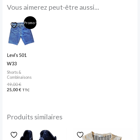
Vous aimerez peut-être aussi…
Le
Le
Promo !
prix
prix
initial
actuel
était :
est :
49,00 €.
25,00 €.
Levi’s 501
W33
Shorts &
Combinaisons
49,00
€
25,00
€
TTC
Produits similaires