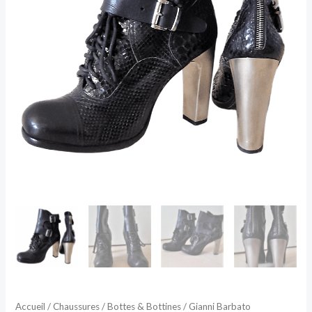
Accueil
/
Chaussures
/
Bottes & Bottines
/ Gianni Barbato