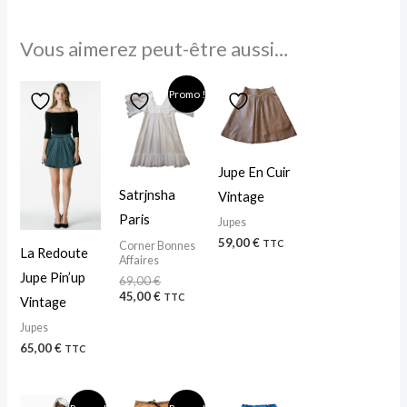
Vous aimerez peut-être aussi…
Le
Le
Promo !
prix
prix
initial
actuel
était :
est :
69,00 €.
45,00 €.
Jupe En Cuir
Satrjnsha
Vintage
Paris
Jupes
59,00
€
TTC
Corner Bonnes
La Redoute
Affaires
Jupe Pin’up
69,00
€
45,00
€
TTC
Vintage
Jupes
65,00
€
TTC
Le
Le
Le
Le