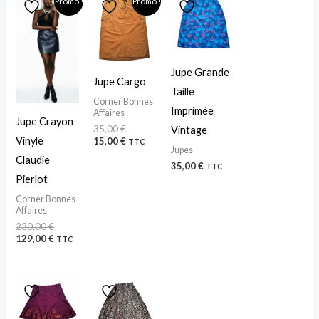
Promo !
Promo !
prix
prix
prix
prix
initial
actuel
initial
actuel
était :
est :
était :
est :
230,00 €.
129,00 €.
35,00 €.
15,00 €.
Jupe Grande
Jupe Cargo
Taille
Corner Bonnes
Imprimée
Affaires
Jupe Crayon
35,00
€
Vintage
Vinyle
15,00
€
TTC
Jupes
Claudie
35,00
€
TTC
Pierlot
Corner Bonnes
Affaires
230,00
€
129,00
€
TTC