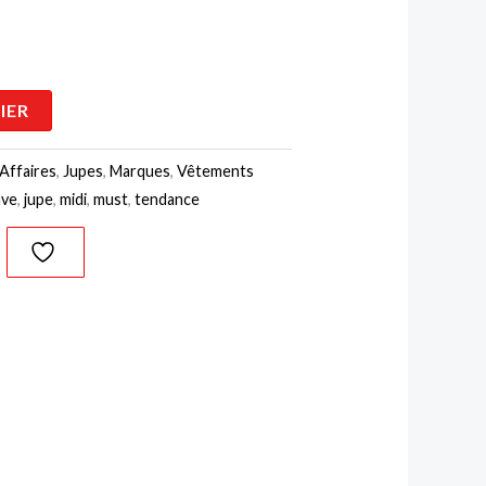
5,00 €.
IER
Affaires
,
Jupes
,
Marques
,
Vêtements
ave
,
jupe
,
midi
,
must
,
tendance