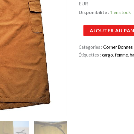
EUR
35,00 €.
1
Disponibilité :
1 en stock
AJOUTER AU PAN
Catégories :
Corner Bonnes 
Étiquettes :
cargo
,
femme
,
h