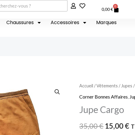
er
0
Panier
0,00
€
Chaussures
Accessoires
Marques
quantité
Accueil
/
Vêtements
/
Jupes
/
Le
L
de
Corner Bonnes Affaires
,
Ju
prix
p
Jupe
Jupe Cargo
Cargo
initial
a
35,00
€
15,00
€
T
était :
es