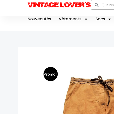
Recherch
Aller
Rechercher
au
contenu
Nouveautés
Vêtements
Sacs
Promo !