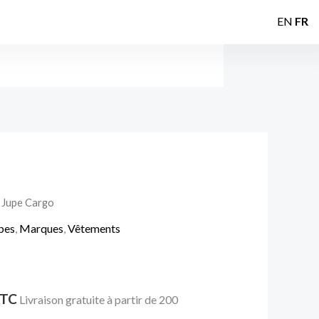
EN
FR
 Jupe Cargo
e
pes
,
Marques
,
Vêtements
rix
ctuel
TC
t :
Livraison gratuite à partir de 200