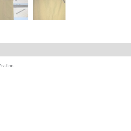
mentaires
Avis (0)
ération.