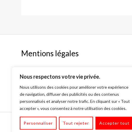
Mentions légales
Mentions légales
Nous respectons votre vie privée.
Politique de confidentialité & Cookies
CGV
Nous utilisons des cookies pour améliorer votre expérience
de navigation, diffuser des publicités ou des contenus
personnalisés et analyser notre trafic. En cliquant sur « Tout
accepter », vous consentez à notre utilisation des cookies.
Copyright © 2026 Vintage Lover's. Tous Droits Réservé
Personnaliser
Tout rejeter
Accepter tout