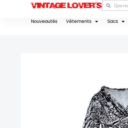
Recherch
Aller
Rechercher
au
contenu
Nouveautés
Vêtements
Sacs