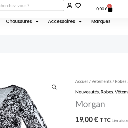
er
0
Panier
0,00
€
Chaussures
Accessoires
Marques
quantité
Accueil
/
Vêtements
/
Robes
de
Nouveautés
,
Robes
,
Vêtem
Morgan
Morgan
19,00
€
TTC
Livraiso