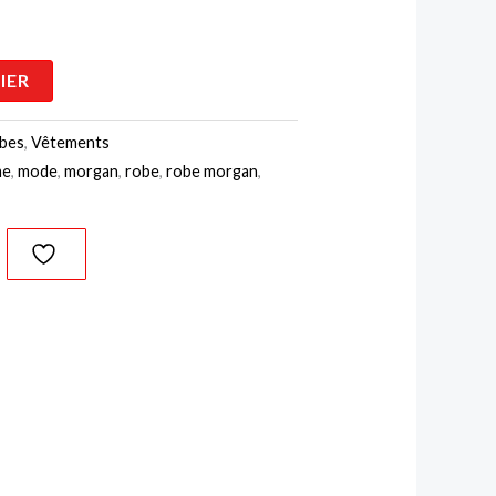
IER
bes
,
Vêtements
me
,
mode
,
morgan
,
robe
,
robe morgan
,