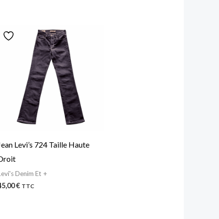
Jean Levi’s 724 Taille Haute
Droit
Levi's Denim Et +
45,00
€
TTC