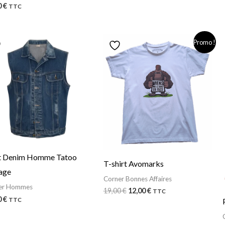
0
€
TTC
Le
Le
Promo !
prix
prix
initial
actuel
était :
est :
19,00 €.
12,00 €.
et Denim Homme Tatoo
T-shirt Avomarks
age
Corner Bonnes Affaires
er Hommes
19,00
€
12,00
€
TTC
0
€
TTC