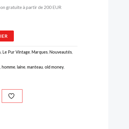
son gratuite à partir de 200 EUR
IER
s
,
Le Pur Vintage
,
Marques
,
Nouveautés
,
l
,
homme
,
laine
,
manteau
,
old money
,