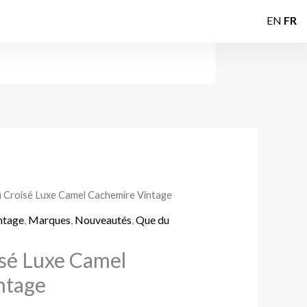
EN
FR
 Croisé Luxe Camel Cachemire Vintage
ntage
,
Marques
,
Nouveautés
,
Que du
sé Luxe Camel
ntage