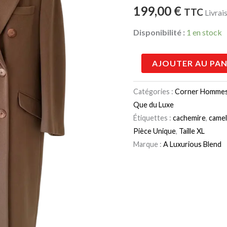
Cachemire
199,00
€
TTC
Livrai
Vintage
Disponibilité :
1 en stock
AJOUTER AU PAN
Catégories :
Corner Homme
Que du Luxe
Étiquettes :
cachemire
,
came
Pièce Unique
,
Taille XL
Marque :
A Luxurious Blend