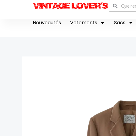
Recherch
Aller
Rechercher
au
contenu
Nouveautés
Vêtements
Sacs