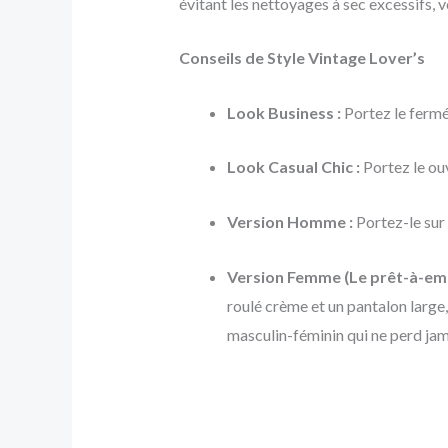
évitant les nettoyages à sec excessifs,
Conseils de Style Vintage Lover’s
Look Business :
Portez le fermé
Look Casual Chic :
Portez le ouv
Version Homme :
Portez-le sur 
Version Femme (Le prêt-à-emp
roulé crème et un pantalon large,
masculin-féminin qui ne perd ja