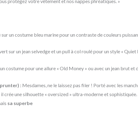
 vous protégez votre vêtement et nos nappes phréatiques. »
 sur un costume bleu marine pour un contraste de couleurs puissan
ert sur un jean selvedge et un pull à col roulé pour un style « Quiet
un costume pour une allure « Old Money » ou avec un jean brut et d
runter) :
Mesdames, ne le laissez pas filer ! Porté avec les manc
 il crée une silhouette « oversized » ultra-moderne et sophistiquée
mais
sa superbe