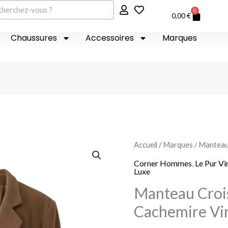
er
0
Panier
0,00
€
Chaussures
Accessoires
Marques
quantité
Accueil
/
Marques
/ Manteau
de
Corner Hommes
,
Le Pur Vi
Luxe
Manteau
Manteau Croi
Croisé
Luxe
Cachemire Vi
Camel