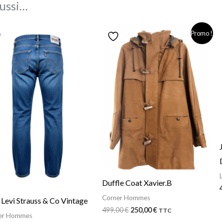
ussi…
Le
Le
Promo !
prix
prix
initial
actuel
était :
est :
499,00 €.
250,00 €.
Duffle Coat Xavier.B
Corner Hommes
 Levi Strauss & Co Vintage
499,00
€
250,00
€
TTC
er Hommes