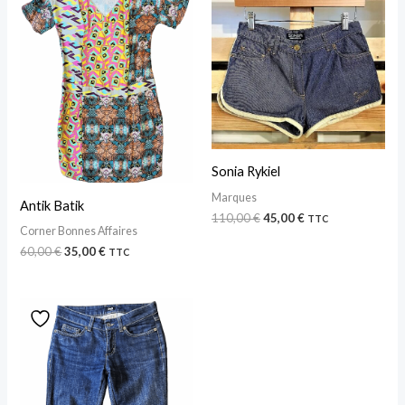
était :
est :
était :
est :
60,00 €.
35,00 €.
110,00 €.
45,00 €.
Sonia Rykiel
Marques
Antik Batik
110,00
€
45,00
€
TTC
Corner Bonnes Affaires
60,00
€
35,00
€
TTC