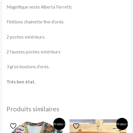
Magnifique veste Alberta Ferretti.
Finitions chainette fine d’orée.
2 poches extérieurs.
2 fausses poches extérieurs
3 gros boutons d’orés.
Très bon état.
Produits similaires
Le
Le
Le
Le
Promo !
Promo !
prix
prix
prix
prix
initial
actuel
initial
actuel