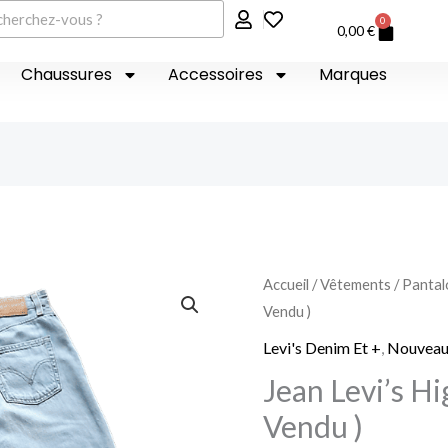
er
0
Panier
0,00
€
Chaussures
Accessoires
Marques
Accueil
/
Vêtements
/
Pantal
Vendu )
Levi's Denim Et +
,
Nouveau
Jean Levi’s Hi
Vendu )