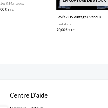
EN RUPTURE DE STOCK
stes & Manteaux
,00
€
TTC
Levi’s 606 Vintage ( Vendu)
Pantalons
90,00
€
TTC
Centre D’aide
Livraisons & Retours