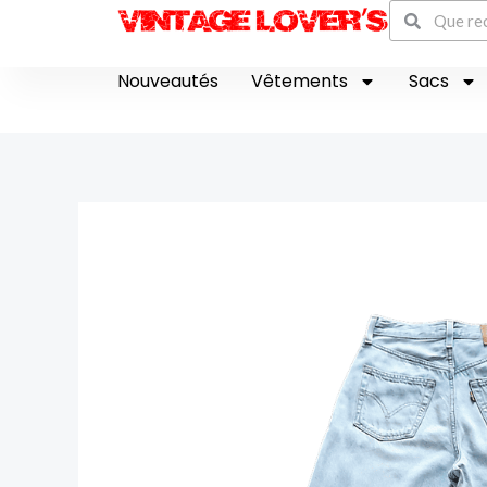
Recherch
Aller
Rechercher
au
contenu
Nouveautés
Vêtements
Sacs