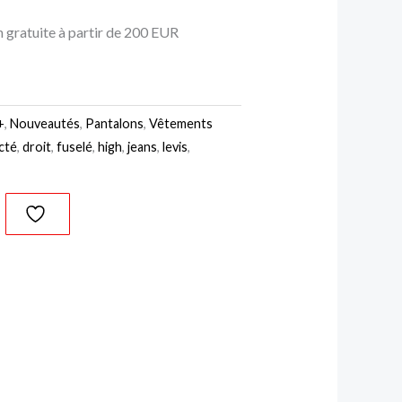
n gratuite à partir de 200 EUR
+
,
Nouveautés
,
Pantalons
,
Vêtements
cté
,
droit
,
fuselé
,
high
,
jeans
,
levis
,