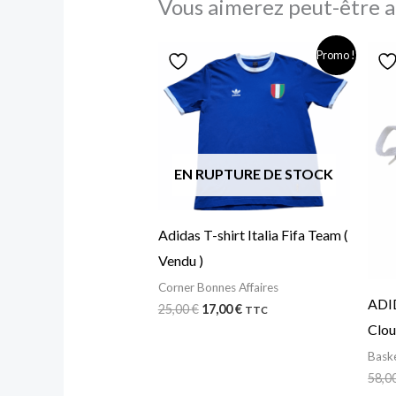
Vous aimerez peut-être a
Le
Le
Promo !
prix
prix
initial
actuel
était :
est :
25,00 €.
17,00 €.
EN RUPTURE DE STOCK
Adidas T-shirt Italia Fifa Team (
Vendu )
Corner Bonnes Affaires
ADI
25,00
€
17,00
€
TTC
Clou
Bask
58,0