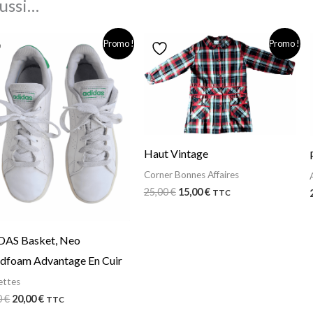
ussi…
Le
Le
Le
Le
Promo !
Promo !
prix
prix
prix
prix
initial
actuel
initial
actuel
était :
est :
était :
est :
58,00 €.
20,00 €.
25,00 €.
15,00 €.
Haut Vintage
Corner Bonnes Affaires
25,00
€
15,00
€
TTC
DAS Basket, Neo
dfoam Advantage En Cuir
ettes
0
€
20,00
€
TTC