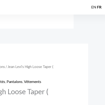
EN
FR
ons
/ Jean Levi’s High Loose Taper (
tés
,
Pantalons
,
Vêtements
gh Loose Taper (