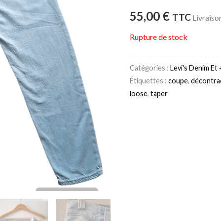
55,00
€
TTC
Livraiso
Rupture de stock
Catégories :
Levi's Denim Et 
Étiquettes :
coupe
,
décontra
loose
,
taper