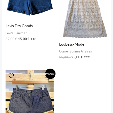
Levis Dry Goods
Levi's Denim Et +
39,00
€
15,00
€
TTC
Loubess-Mode
Corner Bonnes Affaires
55,00
€
25,00
€
TTC
Le
Le
Promo !
prix
prix
initial
actuel
était :
est :
110,00 €.
45,00 €.