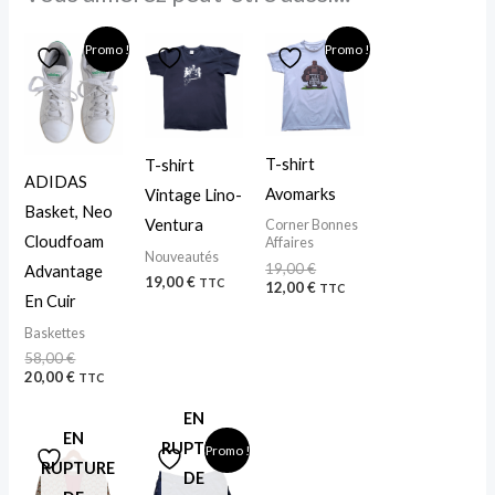
Le
Le
Le
Le
Promo !
Promo !
prix
prix
prix
prix
initial
actuel
initial
actuel
était :
est :
était :
est :
58,00 €.
20,00 €.
19,00 €.
12,00 €.
T-shirt
T-shirt
ADIDAS
Avomarks
Vintage Lino-
Basket, Neo
Ventura
Corner Bonnes
Cloudfoam
Affaires
Nouveautés
19,00
€
Advantage
19,00
€
TTC
12,00
€
TTC
En Cuir
Baskettes
58,00
€
20,00
€
TTC
EN
EN
Le
Le
RUPTURE
Promo !
prix
prix
RUPTURE
DE
initial
actuel