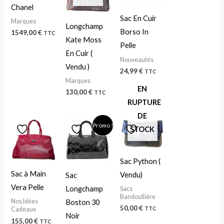
Chanel
Sac En Cuir
Marques
Longchamp
Borso In
1549,00
€
TTC
Kate Moss
Pelle
En Cuir (
Nouveautés
Vendu )
24,99
€
TTC
Marques
EN
130,00
€
TTC
RUPTURE
DE
Le
Le
Promo !
STOCK
prix
prix
initial
actuel
était :
est :
500,00 €.
145,00 €.
Sac Python (
Sac à Main
Vendu)
Sac
Vera Pelle
Longchamp
Sacs
Bandoullière
Nos Idées
Boston 30
50,00
€
TTC
Cadeaux
Noir
155,00
€
TTC