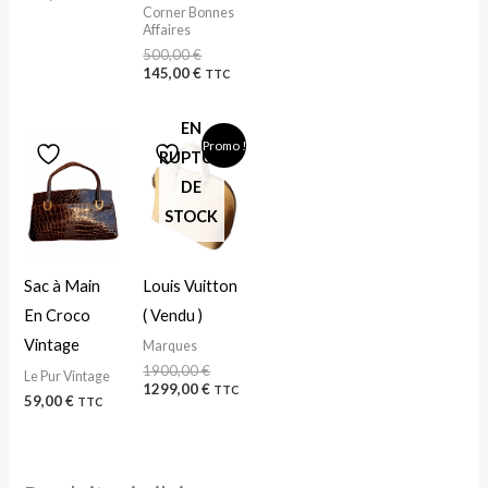
Corner Bonnes
Affaires
500,00
€
145,00
€
TTC
EN
Le
Le
Promo !
prix
prix
RUPTURE
initial
actuel
DE
était :
est :
1900,00 €.
1299,00 €.
STOCK
Louis Vuitton
Sac à Main
( Vendu )
En Croco
Vintage
Marques
1900,00
€
Le Pur Vintage
1299,00
€
TTC
59,00
€
TTC