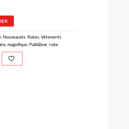
IER
+
,
Nouveautés
,
Robes
,
Vêtements
eans
,
magnifique
,
Pull&Bear
,
robe