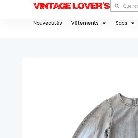
Recherch
Aller
Rechercher
au
contenu
Nouveautés
Vêtements
Sacs