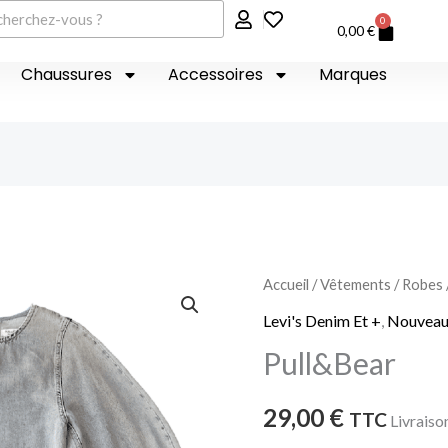
er
0
Panier
0,00
€
Chaussures
Accessoires
Marques
quantité
Accueil
/
Vêtements
/
Robes
de
Levi's Denim Et +
,
Nouveau
Pull&Bear
Pull&Bear
29,00
€
TTC
Livraiso