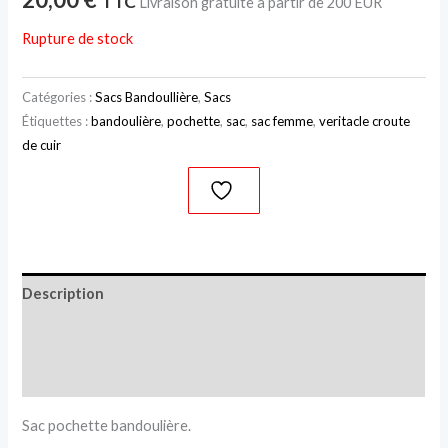
TTC
Livraison gratuite à partir de 200 EUR
Rupture de stock
Catégories :
Sacs Bandoullière
,
Sacs
Étiquettes :
bandoulière
,
pochette
,
sac
,
sac femme
,
veritacle croute
de cuir
Description
Informations complémentaires
Avis (0)
Sac pochette bandoulière.