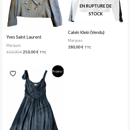
EN RUPTURE DE
STOCK
Calvin Klein (Vendu)
Yves Saint Laurent
Marques
Marques
180,00
€
TTC
650,00
€
250,00
€
TTC
Le
Le
Promo !
prix
prix
initial
actuel
était :
est :
79,00 €.
45,00 €.