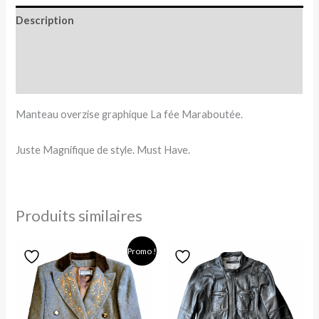
Description
Informations complémentaires
Avis (0)
Manteau overzise graphique La fée Maraboutée.
Juste Magnifique de style. Must Have.
Produits similaires
Le
Le
Promo !
prix
prix
initial
actuel
était :
est :
650,00 €.
250,00 €.