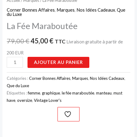
Accueil
/
Marques
/ La Fée Maraboutée
Corner Bonnes Affaires
,
Marques
,
Nos Idées Cadeaux
,
Que
du Luxe
La Fée Maraboutée
79,00
€
45,00
€
TTC
Livraison gratuite à partir de
200 EUR
AJOUTER AU PANIER
Catégories :
Corner Bonnes Affaires
,
Marques
,
Nos Idées Cadeaux
,
Que du Luxe
Étiquettes :
femme
,
graphique
,
le fée maraboutée
,
manteau
,
must
have
,
oversize
,
Vintage Lover's