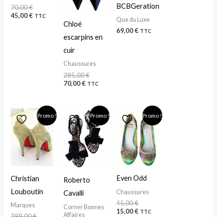
BCBGeration
70,00
€
45,00
€
TTC
Que du Luxe
Chloé
69,00
€
TTC
escarpins en
cuir
Chaussures
285,00
€
70,00
€
TTC
Le
Le
Le
Le
Le
Le
Promo !
Promo !
Promo !
prix
prix
prix
prix
prix
prix
initial
actuel
initial
actuel
initial
actuel
était :
est :
était :
est :
était :
est :
399,00 €.
250,00 €.
90,00 €.
75,00 €.
45,00 €.
15,00 €.
Even Odd
Christian
Roberto
Louboutin
Chaussures
Cavalli
45,00
€
Marques
Corner Bonnes
15,00
€
TTC
Affaires
399,00
€