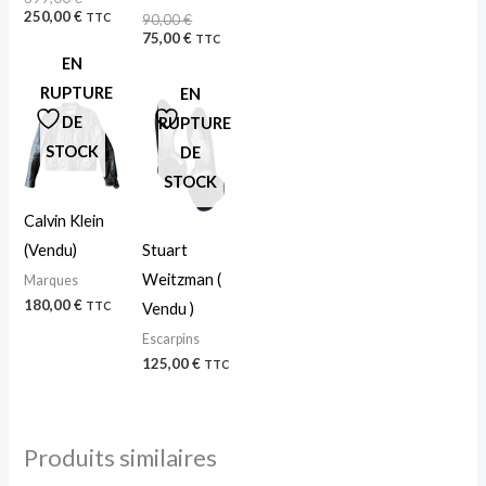
250,00
€
90,00
€
TTC
75,00
€
TTC
EN
RUPTURE
EN
DE
RUPTURE
STOCK
DE
STOCK
Calvin Klein
(Vendu)
Stuart
Weitzman (
Marques
180,00
€
Vendu )
TTC
Escarpins
125,00
€
TTC
Produits similaires