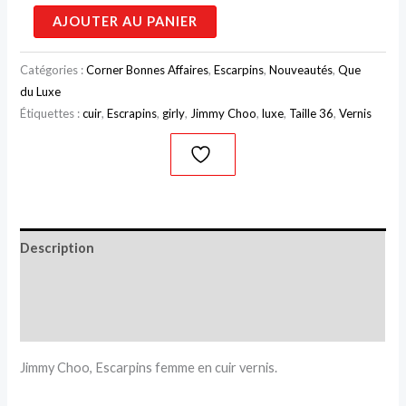
AJOUTER AU PANIER
Catégories :
Corner Bonnes Affaires
,
Escarpins
,
Nouveautés
,
Que
du Luxe
Étiquettes :
cuir
,
Escrapins
,
girly
,
Jimmy Choo
,
luxe
,
Taille 36
,
Vernis
Description
Informations complémentaires
Avis (0)
Jimmy Choo, Escarpins femme en cuir vernis.