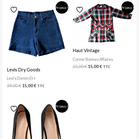
Le
Le
Le
Le
Promo !
Promo !
prix
prix
prix
prix
initial
actuel
initial
actuel
était :
est :
était :
est :
39,00 €.
15,00 €.
25,00 €.
15,00 €.
Haut Vintage
Corner Bonnes Affaires
25,00
€
15,00
€
TTC
Levis Dry Goods
Levi's Denim Et +
39,00
€
15,00
€
TTC
Le
Le
Promo !
prix
prix
initial
actuel
était :
est :
80,00 €.
19,99 €.