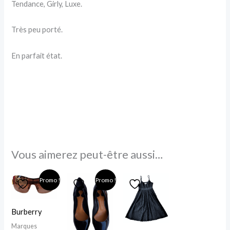
Tendance, Girly, Luxe.
Très peu porté.
En parfait état.
Vous aimerez peut-être aussi…
Le
Le
Le
Le
Promo !
Promo !
prix
prix
prix
prix
initial
actuel
actuel
initial
était :
est :
est :
était :
70,00 €.
45,00 €.
70,00 €.
285,00 €.
Burberry
Marques