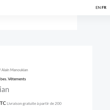
EN
FR
/ Alain Manoukian
e
obes
,
Vêtements
rix
ian
ctuel
TC
t :
Livraison gratuite à partir de 200