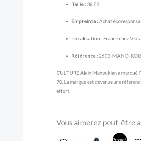
Taille :
38 FR
Empreinte :
Achat écoresponsab
Localisation :
France chez Vinta
Référence :
2603-MANO-ROB
CULTURE
Alain Manoukian a marqué l’h
70. La marque est devenue une référence
effort.
Vous aimerez peut-être a
Le
Le
Promo !