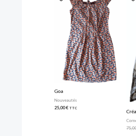
Goa
Nouveautés
25,00
€
TTC
Créa
Corne
75,0