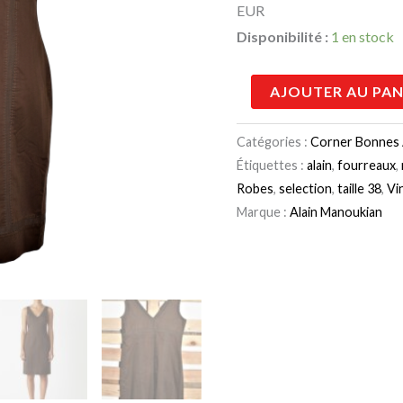
EUR
39,00 €.
1
Disponibilité :
1 en stock
AJOUTER AU PAN
Catégories :
Corner Bonnes 
Étiquettes :
alain
,
fourreaux
,
Robes
,
selection
,
taille 38
,
Vi
Marque :
Alain Manoukian