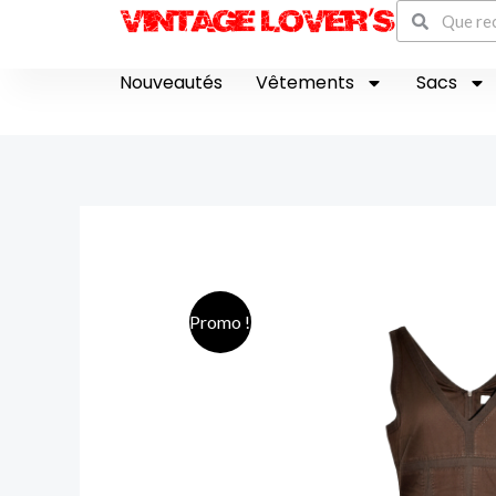
Recherch
Aller
Rechercher
au
contenu
Nouveautés
Vêtements
Sacs
Promo !