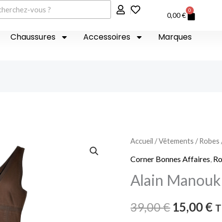
er
0
Panier
0,00
€
Chaussures
Accessoires
Marques
quantité
Accueil
/
Vêtements
/
Robes
Le
L
de
Corner Bonnes Affaires
,
R
prix
p
Alain
Alain Manouk
Manoukian
initial
a
39,00
€
15,00
€
T
était :
es