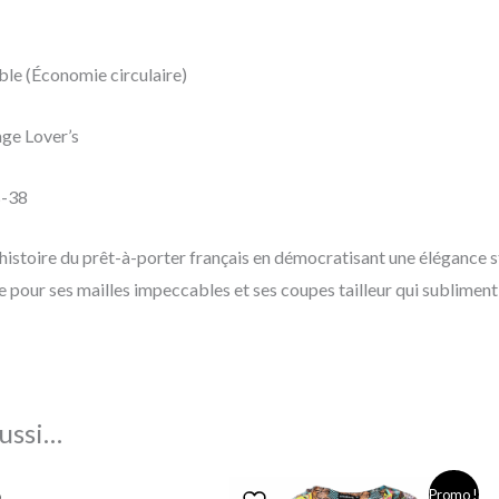
le (Économie circulaire)
ge Lover’s
-38
istoire du prêt-à-porter français en démocratisant une élégance s
 pour ses mailles impeccables et ses coupes tailleur qui sublimen
ussi…
Le
Le
Promo !