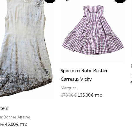
initial
actuel
initial
actuel
était :
est :
était :
est :
75,00 €.
45,00 €.
378,00 €.
135,00 €.
Sportmax Robe Bustier
Carreaux Vichy
Marques
378,00
€
135,00
€
TTC
teur
r Bonnes Affaires
0
€
45,00
€
TTC