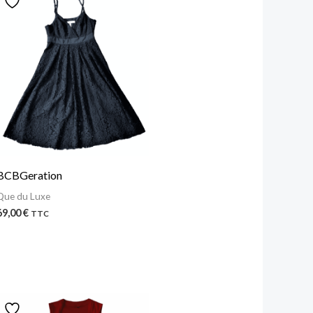
BCBGeration
Que du Luxe
69,00
€
TTC