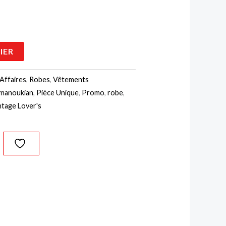
5,00 €.
IER
Affaires
,
Robes
,
Vêtements
manoukian
,
Pièce Unique
,
Promo
,
robe
,
ntage Lover's