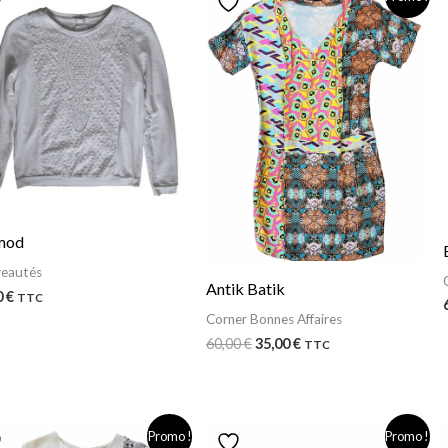
prix
prix
initial
actuel
était :
est :
60,00 €.
35,00 €.
mod
eautés
Antik Batik
0
€
TTC
Corner Bonnes Affaires
60,00
€
35,00
€
TTC
Le
Le
Le
Le
Promo !
Promo !
prix
prix
prix
prix