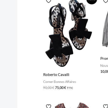
prix
prix
initial
actuel
était :
est :
90,00 €.
75,00 €.
Pro
Nouv
10,0
Roberto Cavalli
Corner Bonnes Affaires
90,00
€
75,00
€
TTC